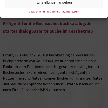
Einstellungen ansehen
Cookie-Richtlinie
Datenschutz
Impressum
KI-Agent für die Buchsuche: buchkatalog.de
startet dialogbasierte Suche im Testbetrieb
Erfurt, 19. Februar 2026. Auf buchkatalog.de, der Online-
Buchplattform von Kolibri360, steht ab sofort eine neue
Funktion zum Test bereit: eine KI-gestützte, dialogbasierte
Büchersuche in Form eines intelligenten KI-Agenten.
Nutzerinnen und Nutzer können Bücher nun in ganzen Sätzen
und natürlicher Sprache beschreiben – statt ausschließlich
nach Titel, Autor oder ISBN zu suchen.