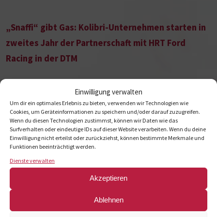
„Snaffi“ gibt Gas: Kolibri-Unternehmen starten in
zweites Jahr der Partnerschaft mit HRT Ford
Racing in der DTM
Einwilligung verwalten
Um dir ein optimales Erlebnis zu bieten, verwenden wir Technologien wie
Köln, 3. März 2026. Mit dem Start in die neue DTM-Saison geht
Cookies, um Geräteinformationen zu speichern und/oder darauf zuzugreifen.
auch die erfolgreiche Partnerschaft der Kolibri-Unternehmen
Wenn du diesen Technologien zustimmst, können wir Daten wie das
mit HRT Ford Racing in ihr zweites Jahr. Erneut ist Kolibri360
Surfverhalten oder eindeutige IDs auf dieser Website verarbeiten. Wenn du deine
Kontakt
Einwilligung nicht erteilst oder zurückziehst, können bestimmte Merkmale und
als Teampartner mit an Bord – und setzt mit dem
Funktionen beeinträchtigt werden.
unverwechselbaren „Snaffi“-Design des Ford Mustang GT3 mit
Dienste verwalten
der Startnummer 64 ein…
Akzeptieren
Ablehnen
Zur Pressemeldung