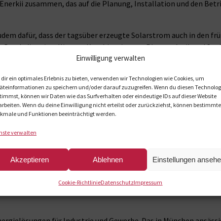
nerkii zusammen, das auf die Planung, Installation und den Bet
zudem dafür, dass der tagsüber erzeugte Solarstrom auch in den 
. Durch diese intelligente Kombination aus Photovoltaik und Spe
Einwilligung verwalten
bedarfs aus eigener, grüner Erzeugung.
rderungen gerüstet und kann perspektivisch auf bis zu 1,5 Megawat
dir ein optimales Erlebnis zu bieten, verwenden wir Technologien wie Cookies, um
äteinformationen zu speichern und/oder darauf zuzugreifen. Wenn du diesen Technolog
um und zusätzliche Elektrifizierungsmaßnahmen am Standort na
timmst, können wir Daten wie das Surfverhalten oder eindeutige IDs auf dieser Website
arbeiten. Wenn du deine Einwilligung nicht erteilst oder zurückziehst, können bestimmte
omobilität wird der Eigenverbrauch vor Ort weiter steigen, wodurc
kmale und Funktionen beeinträchtigt werden.
enarbeit zwischen Kolibri360 und Enerkii soll zukünftig auch au
nste verwalten
Akzeptieren
Ablehnen
Einstellungen anseh
bri360 ist ein führender Logistik- und Distributionspartner für M
ren in Heeslingen und Erfurt aus unterstützt Kolibri360 Marken
Cookie-Richtlinie
Datenschutz
Impressum
Energielösungen für Industrie und Gewerbe. Das in München ansäs