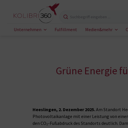
Zum Inhalt springen
Suchbegriff eingeben
Unternehmen
Fulfillment
Medien&mehr
C
Grüne Energie für
Heeslingen, 2. Dezember 2025.
Am Standort Hee
Photovoltaikanlage mit einer Leistung von ein
den CO₂-Fußabdruck des Standorts deutlich. Dami