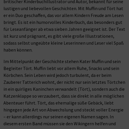
britischer Kinderbuchillustrator und Autor, bekannt für seine
lustigen und liebevollen Geschichten. Mit Muffin und Tört hat
er ein Duo geschaffen, das vor allem Kindern Freude am Lesen
bringt. Es ist ein humorvolles Kinderbuch, das besonders gut
für Leseanfänger ab etwa sieben Jahren geeignet ist. Der Text
ist kurz und prägnant, es gibt viele große Illustrationen,
sodass selbst ungeübte kleine Leserinnen und Leser viel Spaß
haben können.
Im Mittelpunkt der Geschichte stehen Kater Muffin und sein
Begleiter Tört. Muffin liebt vor allem Ruhe, Snacks und sein
Körbchen. Sein Leben wird jedoch turbulent, da er beim
Zauberer Tatterich wohnt, der nicht nur sein letztes Törtchen
in ein quirliges Kaninchen verwandelt (Tört), sondern auch die
Katzenklappe so verzaubert, dass sie direkt in alle möglichen
Abenteuer führt. Tört, das ehemalige süße Gebäck, liebt
hingegen jede Art von Abwechslung und steckt voller Energie
– er kann allerdings nur seinen eigenen Namen sagen. In
diesem ersten Band müssen sie den Wikingern helfen und