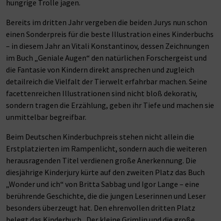
hungrige Trolle jagen.
Bereits im dritten Jahr vergeben die beiden Jurys nun schon
einen Sonderpreis für die beste Illustration eines Kinderbuchs
– in diesem Jahr an Vitali Konstantinov, dessen Zeichnungen
im Buch „Geniale Augen“ den natürlichen Forschergeist und
die Fantasie von Kindern direkt ansprechen und zugleich
detailreich die Vielfalt der Tierwelt erfahrbar machen. Seine
facettenreichen Illustrationen sind nicht bloß dekorativ,
sondern tragen die Erzählung, geben ihr Tiefe und machen sie
unmittelbar begreifbar.
Beim Deutschen Kinderbuchpreis stehen nicht allein die
Erstplatzierten im Rampenlicht, sondern auch die weiteren
herausragenden Titel verdienen große Anerkennung. Die
diesjährige Kinderjury kürte auf den zweiten Platz das Buch
„Wonder und ich“ von Britta Sabbag und Igor Lange – eine
berührende Geschichte, die die jungen Leserinnen und Leser
besonders überzeugt hat. Den ehrenvollen dritten Platz
belegt das Kinderbuch „Der kleine Grimlin und die große