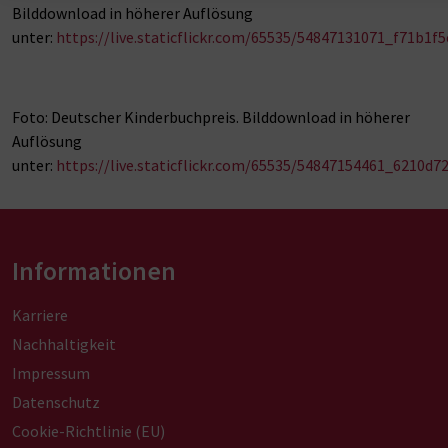
Bilddownload in höherer Auflösung
unter:
https://live.staticflickr.com/65535/54847131071_f71b1f5
Foto: Deutscher Kinderbuchpreis. Bilddownload in höherer
Auflösung
unter:
https://live.staticflickr.com/65535/54847154461_6210d7
Informationen
Karriere
Nachhaltigkeit
Impressum
Datenschutz
Cookie-Richtlinie (EU)