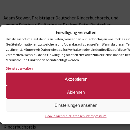
Adam Stower, Preisträger Deutscher Kinderbuchpreis, und
Jasmin Schröter, Stifterin des Preises. Foto: Deutscher
Kinderbuchpreis
Einwilligung verwalten
Bilddownload in höherer Auflösung
Um dir ein optimales Erlebnis zu bieten, verwenden wir Technologien wie Cookies, u
Geräteinformationen zu speichern und/oder darauf zuzugreifen. Wenn du diesen T
unter:
https://live.staticflickr.com/65535/54847378019_2d707e
zustimmst, können wir Daten wie das Surfverhalten oder eindeutige IDs auf dieser W
verarbeiten. Wenn du deine Einwilligung nicht erteilst oder zurückziehst, können b
Merkmale und Funktionen beeinträchtigt werden.
Alle Preisträger des Kinderbuchpreises (von links): Britta
Dienste verwalten
Sabbag, Vitali Konstantinov (Illustratorenpreis), Adam
Akzeptieren
Stower, Barbara Rose. Foto: Deutscher Kinderbuchpreis
Bilddownload in höherer Auflösung
Ablehnen
unter:
https://live.staticflickr.com/65535/54846271212_5bad65
Einstellungen ansehen
Cookie-Richtlinie
Datenschutz
Impressum
Der Preisträger bei der Signierstunde. Foto: Deutscher
Kinderbuchpreis