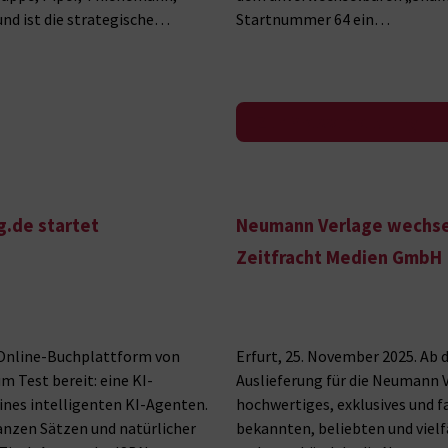
nd ist die strategische…
Startnummer 64 ein…
Zur Pressemeldung
g.de startet
Neumann Verlage wechsel
Zeitfracht Medien GmbH
r Online-Buchplattform von
Erfurt, 25. November 2025. Ab 
m Test bereit: eine KI-
Auslieferung für die Neumann 
ines intelligenten KI-Agenten.
hochwertiges, exklusives und 
nzen Sätzen und natürlicher
bekannten, beliebten und vielf