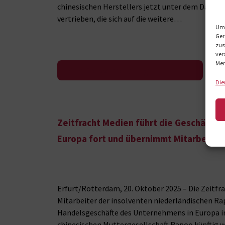
chinesischen Herstellers jetzt unter dem Dach v
vertrieben, die sich auf die weitere…
Um 
Ger
zus
ver
Mer
Zur Pressemeldung
Die
Zeitfracht Medien führt die Geschäfte d
Europa fort und übernimmt Mitarbeiter
Erfurt/Rotterdam, 20. Oktober 2025 – Die Zeit
Mitarbeiter der insolventen niederländischen Rap
Handelsgeschäfte des Unternehmens in Europa in
chinesischen Muttergesellschaft Rapoo künftig we