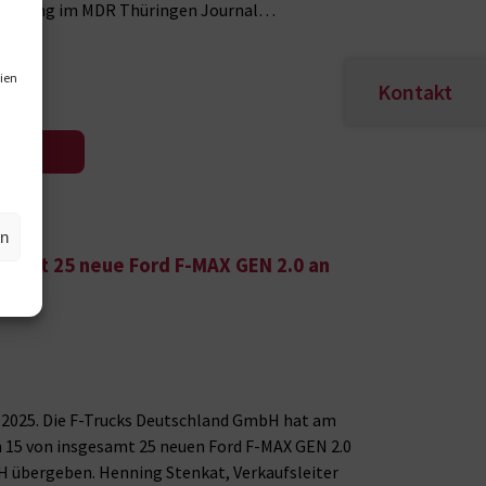
ehsendung im MDR Thüringen Journal…
ien
Kontakt
en
rgibt 25 neue Ford F-MAX GEN 2.0 an
r 2025. Die F-Trucks Deutschland GmbH hat am
n 15 von insgesamt 25 neuen Ford F-MAX GEN 2.0
bH übergeben. Henning Stenkat, Verkaufsleiter