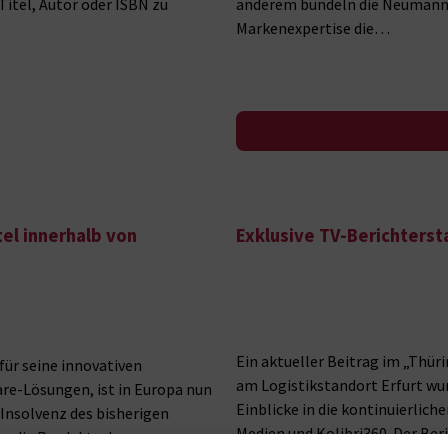
Titel, Autor oder ISBN zu
anderem bündeln die Neumann V
Markenexpertise die…
Zur Pressemeldung
el innerhalb von
Exklusive TV-Berichterst
Ein aktueller Beitrag im „Thür
ür seine innovativen
am Logistikstandort Erfurt wur
re-Lösungen, ist in Europa nun
Einblicke in die kontinuierlic
 Insolvenz des bisherigen
Medien und Kolibri360. Der Ber
n die Produkte des