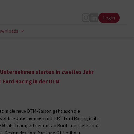
Login
Instagram
LinkedIn
ownloads
i-Unternehmen starten in zweites Jahr
T Ford Racing in der DTM
art in die neue DTM-Saison geht auch die
 Kolibri-Unternehmen mit HRT Ford Racing in ihr
ri360 als Teampartner mit an Bord – und setzt mit
“-Design des Ford Mustang GT3 mit der