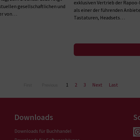
exklusiven Vertrieb der Rapoo
ktuellen gesellschaftlichen und
als einer der führenden Anbiet
 er von…
Tastaturen, Headsets…
Zur Pressemeldung
1
2
3
Next
Last
First
Previous
Downloads
S
Downloads für Buchhandel