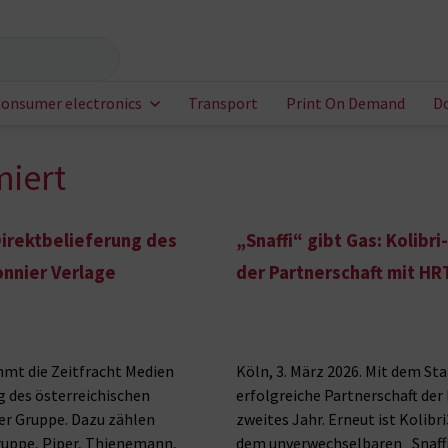
onsumer electronics
Transport
Print On Demand
D
miert
Direktbelieferung des
„Snaffi“ gibt Gas: Kolibr
onnier Verlage
der Partnerschaft mit HR
immt die Zeitfracht Medien
Köln, 3. März 2026. Mit dem St
g des österreichischen
erfolgreiche Partnerschaft der
er Gruppe. Dazu zählen
zweites Jahr. Erneut ist Kolib
ruppe, Piper, Thienemann,
dem unverwechselbaren „Snaffi