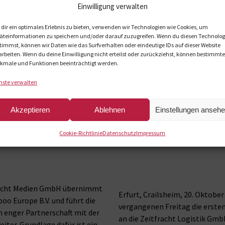
erreichbar. Direkt zur Ferns
Einwilligung verwalten
on Zeitfracht Medien
dir ein optimales Erlebnis zu bieten, verwenden wir Technologien wie Cookies, um
äteinformationen zu speichern und/oder darauf zuzugreifen. Wenn du diesen Technolog
timmst, können wir Daten wie das Surfverhalten oder eindeutige IDs auf dieser Website
arbeiten. Wenn du deine Einwilligung nicht erteilst oder zurückziehst, können bestimmte
kmale und Funktionen beeinträchtigt werden.
Zur Pressemeldung
nste verwalten
Akzeptieren
Ablehnen
Einstellungen anseh
er Rapoo Europe B.V. in
F-Trucks Deutschland übe
Cookie-Richtlinie
Datenschutz
Impressum
Zeitfracht
fracht Medien GmbH übernimmt
Erfurt, Crailsheim, 20. Oktobe
oo Europe B.V. und führt die
vergangenen Freitag die erste
 enger Partnerschaft mit der
an die Zeitfracht Logistik Gm
iter. Grundlage dafür ist ein