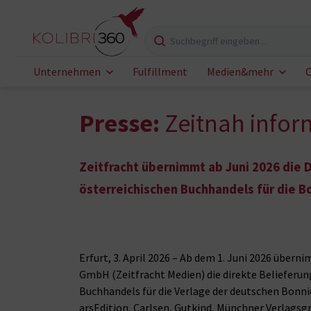
Zum Inhalt springen
Suchbegriff eingeben
Unternehmen
Fulfillment
Medien&mehr
C
Presse:
Zeitnah infor
Zeitfracht übernimmt ab Juni 2026 die 
österreichischen Buchhandels für die B
Erfurt, 3. April 2026 – Ab dem 1. Juni 2026 übern
GmbH (Zeitfracht Medien) die direkte Belieferun
Buchhandels für die Verlage der deutschen Bonni
arsEdition, Carlsen, Gutkind, Münchner Verlagsg