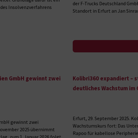
der F-Trucks Deutschland GmbH,
des Insolvenzverfahrens
Standort in Erfurt an Jan Sinr
Zur Pressemeldung
dien GmbH gewinnt zwei
Kolibri360 expandiert – 
deutliches Wachstum im 
Erfurt, 29. September 2025. Ko
 GmbH gewinnt zwei
Wachstumskurs fort: Das Unter
 November 2025 übernimmt
Rapoo für kabellose Peripher
rlag, zum 1. Januar 2026 folgt