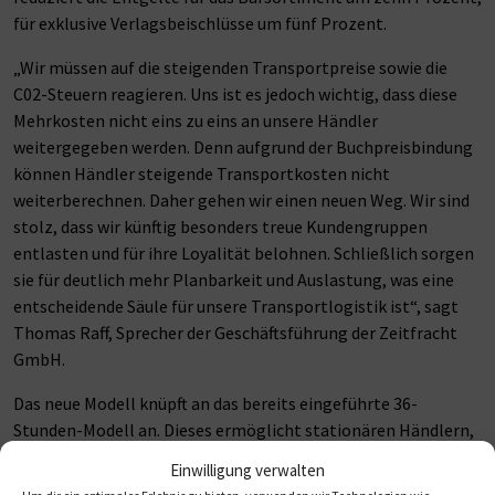
für exklusive Verlagsbeischlüsse um fünf Prozent.
„Wir müssen auf die steigenden Transportpreise sowie die
C02-Steuern reagieren. Uns ist es jedoch wichtig, dass diese
Mehrkosten nicht eins zu eins an unsere Händler
weitergegeben werden. Denn aufgrund der Buchpreisbindung
können Händler steigende Transportkosten nicht
weiterberechnen. Daher gehen wir einen neuen Weg. Wir sind
stolz, dass wir künftig besonders treue Kundengruppen
entlasten und für ihre Loyalität belohnen. Schließlich sorgen
sie für deutlich mehr Planbarkeit und Auslastung, was eine
entscheidende Säule für unsere Transportlogistik ist“, sagt
Thomas Raff, Sprecher der Geschäftsführung der Zeitfracht
GmbH.
Das neue Modell knüpft an das bereits eingeführte 36-
Stunden-Modell an. Dieses ermöglicht stationären Händlern,
Transportkosten durch den Verzicht der Übernachtlieferung
Einwilligung verwalten
zu senken. „Wir haben die Idee konsequent weitergeführt.