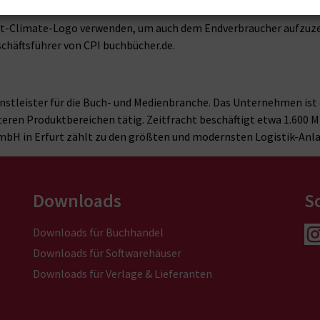
 ermittelt. Die CO
-Menge kann dann in unterschiedliche internati
2
t-Climate-Logo verwenden, um auch dem Endverbraucher aufzuzeige
schäftsführer von CPI buchbücher.de.
nstleister für die Buch- und Medienbranche. Das Unternehmen ist d
teren Produktbereichen tätig. Zeitfracht beschäftigt etwa 1.600 M
GmbH in Erfurt zählt zu den größten und modernsten Logistik-Anl
Downloads
S
Downloads für Buchhandel
Downloads für Softwarehäuser
Downloads für Verlage & Lieferanten