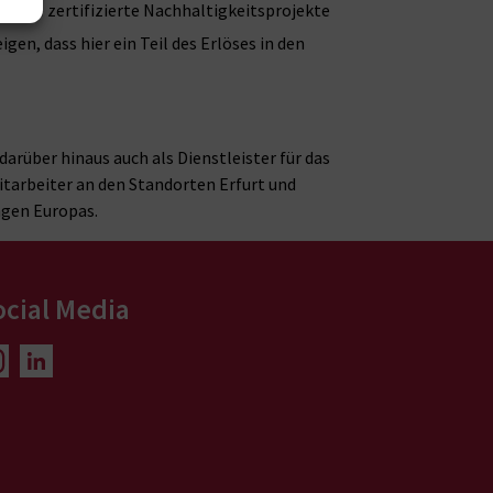
onale zertifizierte Nachhaltigkeitsprojekte
n, dass hier ein Teil des Erlöses in den
arüber hinaus auch als Dienstleister für das
itarbeiter an den Standorten Erfurt und
agen Europas.
ocial Media