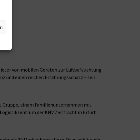
en
bieter von mobilen Geräten zur Luftbefeuchtung
nz und einen reichen Erfahrungsschatz – seit
acht Gruppe, einem Familienunternehmen mit
 Logistikzentrum der KNV Zeitfracht in Erfurt
mehr als 30 Markenherstellern. Dazu zählt auch