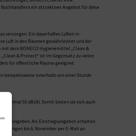
Buchhändlern ein attraktives Angebot für diese
u versorgen. Ein dauerhaftes Lüften in
re Luft in den Räumen gewährleistet und der
ion mit dem BONECO Hygienemittel „Clean &
. „Clean & Protect“ ist im Gegensatz zu vielen
ers für öffentliche Räume geeignet.
 beispielsweise innerhalb von einer Stunde
i maximal 55 dB(A). Somit bieten sie sich auch
ien
neco“ eingeben. Als Einstiegsangebot erhalten
estellungen bis 6. November per E-Mail an