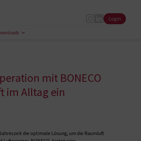
Login
Instagram
LinkedIn
ownloads
ooperation mit BONECO
 im Alltag ein
Jahreszeit die optimale Lösung, um die Raumluft
d Luftreiniger, BONECO, bietet eine