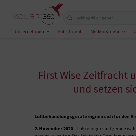
Zum Inhalt springen
Suchbegriff eingeben
Unternehmen
Fulfillment
Medien&mehr
C
First Wise Zeitfrach
und setzen si
Luftbehandlungsgeräte eignen sich für den E
2. November 2020
– Luftreiniger sind gerade wä
gesund zu halten. Das Schweizer Familienunterne