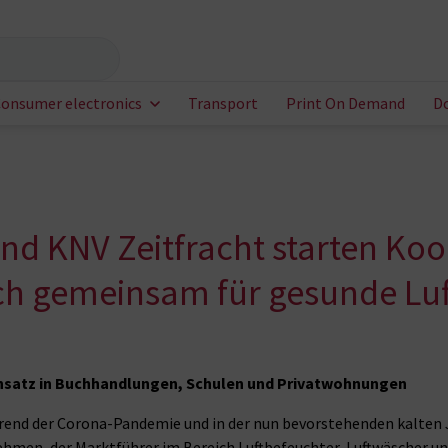
onsumer electronics
Transport
Print On Demand
D
t und KNV Zeitfracht starten K
ch gemeinsam für gesunde Luft
insatz in Buchhandlungen, Schulen und Privatwohnungen
hrend der Corona-Pandemie und in der nun bevorstehenden kalten 
hmen, der Marktführer im Bereich Luftbefeuchter, Luftwäscher un