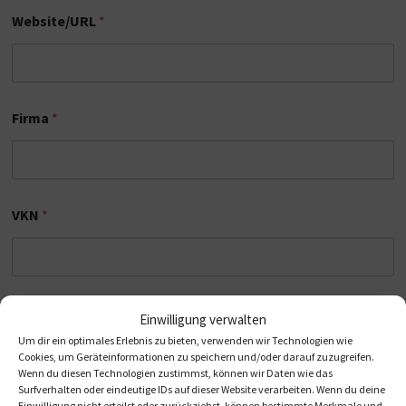
Website/URL
*
Firma
*
VKN
*
Vorname, Name
*
Einwilligung verwalten
Um dir ein optimales Erlebnis zu bieten, verwenden wir Technologien wie
Cookies, um Geräteinformationen zu speichern und/oder darauf zuzugreifen.
Wenn du diesen Technologien zustimmst, können wir Daten wie das
Surfverhalten oder eindeutige IDs auf dieser Website verarbeiten. Wenn du deine
Einwilligung nicht erteilst oder zurückziehst, können bestimmte Merkmale und