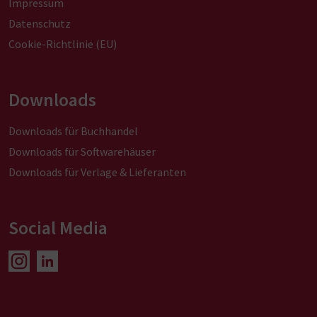
Impressum
t
Datenschutz
i
Cookie-Richtlinie (EU)
v
e
:
Downloads
Downloads für Buchhandel
Downloads für Softwarehäuser
Downloads für Verlage & Lieferanten
Social Media