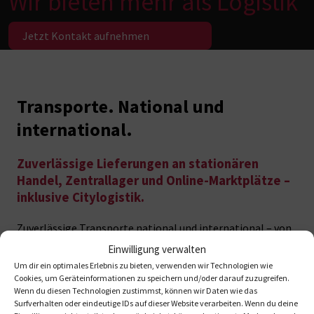
Wir bieten mehr als Logistik
Jetzt Kontakt ​aufnehmen​
Transporte. National und
international.
Zuverlässige Lieferungen an stationären
Handel, Zentrallager und Online-Marktplätze –
inklusive Citylogistik.
Zuverlässige Transporte national und international – von
Systemverkehren über Citylogistik bis zur Lieferung an
Einwilligung verwalten
Zentrallager und Online-Marktplätze.
Um dir ein optimales Erlebnis zu bieten, verwenden wir Technologien wie
Cookies, um Geräteinformationen zu speichern und/oder darauf zuzugreifen.
Wenn du diesen Technologien zustimmst, können wir Daten wie das
Surfverhalten oder eindeutige IDs auf dieser Website verarbeiten. Wenn du deine