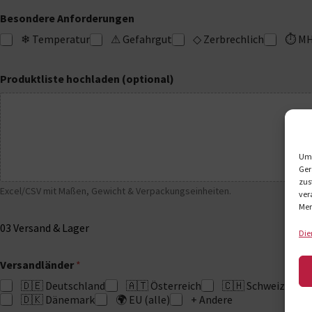
Besondere Anforderungen
❄ Temperatur
⚠ Gefahrgut
◇ Zerbrechlich
⏱ M
Produktliste hochladen (optional)
Um 
Ger
zus
Excel/CSV mit Maßen, Gewicht & Verpackungseinheiten.
ver
Mer
03
Versand & Lager
Die
Versandländer
*
🇩🇪 Deutschland
🇦🇹 Österreich
🇨🇭 Schweiz

🇩🇰 Dänemark
🌍 EU (alle)
+ Andere