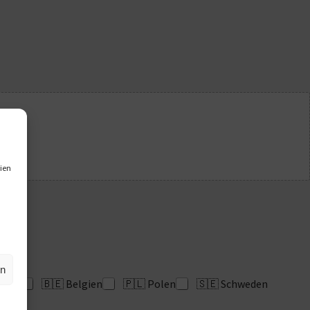
ien
en
lande
🇧🇪 Belgien
🇵🇱 Polen
🇸🇪 Schweden