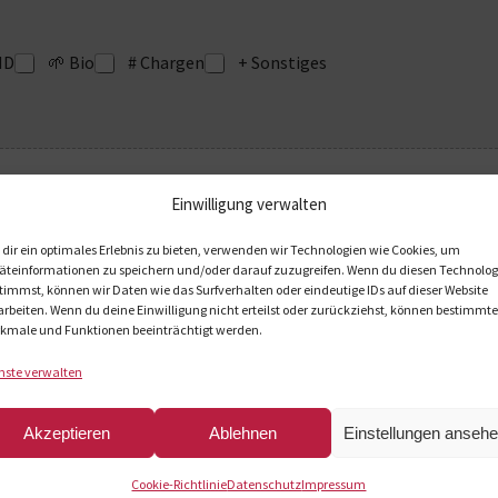
HD
🌱 Bio
# Chargen
+ Sonstiges
Einwilligung verwalten
Drag & Drop Files,
Choose Files to Upload
dir ein optimales Erlebnis zu bieten, verwenden wir Technologien wie Cookies, um
äteinformationen zu speichern und/oder darauf zuzugreifen. Wenn du diesen Technolog
timmst, können wir Daten wie das Surfverhalten oder eindeutige IDs auf dieser Website
arbeiten. Wenn du deine Einwilligung nicht erteilst oder zurückziehst, können bestimmte
kmale und Funktionen beeinträchtigt werden.
nste verwalten
Akzeptieren
Ablehnen
Einstellungen anseh
🇷 Frankreich
🇮🇹 Italien
🇪🇸 Spanien
🇳🇱 Nieder
Cookie-Richtlinie
Datenschutz
Impressum